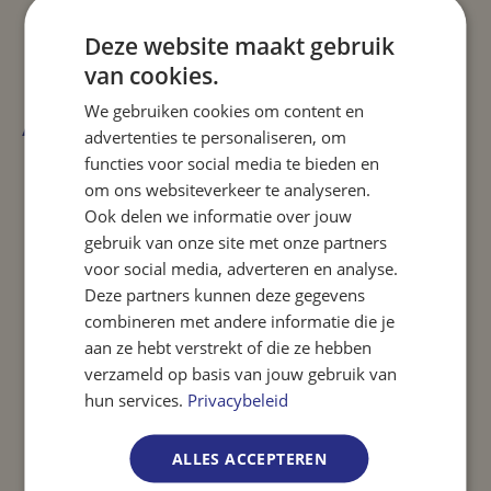
Je hebt geen 9 tot 17 uur mentaliteit en bereid tot
Deze website maakt gebruik
overwerken
van cookies.
We gebruiken cookies om content en
Aanbod
advertenties te personaliseren, om
functies voor social media te bieden en
Wij bieden een aantrekkelijk salaris aan op basis van
om ons websiteverkeer te analyseren.
jouw opleiding en werkervaring, evenals uitstekende
Ook delen we informatie over jouw
secundaire arbeidsvoorwaarden
gebruik van onze site met onze partners
voor social media, adverteren en analyse.
Uitbetaling van overuren
Deze partners kunnen deze gegevens
combineren met andere informatie die je
Je komt terecht in een informele en prettige
aan ze hebt verstrekt of die ze hebben
werksfeer binnen een groeiend, internationaal bedrijf
verzameld op basis van jouw gebruik van
25 vakantiedagen
hun services.
Privacybeleid
Reiskostenvergoeding woon-werk
ALLES ACCEPTEREN