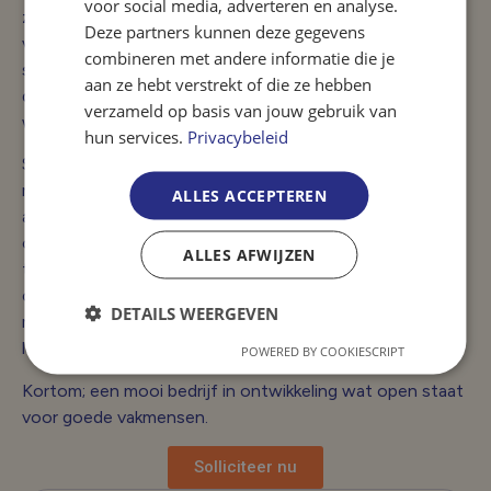
voor social media, adverteren en analyse.
zoon Perry, zijn we inmiddels uitgegroeid tot een
Deze partners kunnen deze gegevens
vertrouwde naam binnen de transportsector. We staan
combineren met andere informatie die je
samen met een betrokken team van 20 vakmensen
aan ze hebt verstrekt of die ze hebben
dagelijks klaar om onze klanten veilig en snel weer op
verzameld op basis van jouw gebruik van
weg te helpen.
hun services.
Privacybeleid
Sinds 2023 hebben we onze dienstverlening uitgebreid
met Van Varik European Truck & Trailer Transport. Deze
ALLES ACCEPTEREN
aparte B.V. richt zich op speciaal transport, zoals het
ophalen en vervoeren van grote voertuigen – waaronder
ALLES AFWIJZEN
tankwagens – met behulp van diepladers en ervaren
chauffeurs. Daarmee bieden we veilige en efficiënte
DETAILS WEERGEVEN
maatwerkoplossingen, volledig afgestemd op uw
logistieke wensen.
POWERED BY COOKIESCRIPT
Kortom; een mooi bedrijf in ontwikkeling wat open staat
voor goede vakmensen.
Solliciteer nu