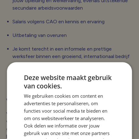
jouw opleiding en werkervaring, evenals uitstekende
secundaire arbeidsvoorwaarden
Salaris volgens CAO en kennis en ervaring
Uitbetaling van overuren
Je komt terecht in een informele en prettige
werksfeer binnen een groeiend, internationaal bedrijf
25 vakantiedagen
Deze website maakt gebruik
Reiskostenvergoeding woon-werk
van cookies.
We gebruiken cookies om content en
Wie zijn wij?
advertenties te personaliseren, om
functies voor social media te bieden en
Van Varik European Truck & Trailer Care is een universele
om ons websiteverkeer te analyseren.
vrachtwagengarage gevestigd in Hillegom,
Ook delen we informatie over jouw
gespecialiseerd in de merken DAF en MAN. In 2010
gebruik van onze site met onze partners
begonnen als familiebedrijf, opgericht door vader Piet en