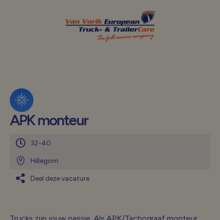
APK monteur
32-40
Hillegom
Deel deze vacature
Trucks zijn jouw passie. Als APK/Tachograaf monteur