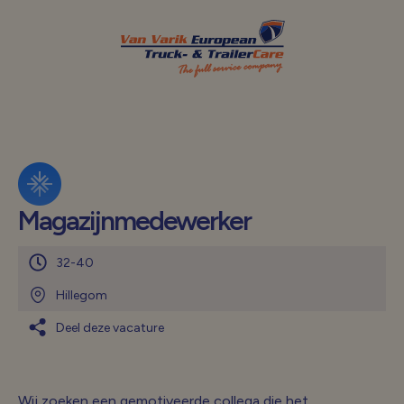
Magazijnmedewerker
32-40
Hillegom
Deel deze vacature
Wij zoeken een gemotiveerde collega die het