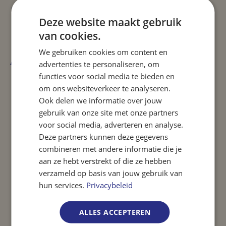
Je kunt zowel zelfstandig als in teamverband werken
Deze website maakt gebruik
en hebt een goede mondelinge beheersing van de
Nederlandse en Engelse taal
van cookies.
We gebruiken cookies om content en
Aanbod
advertenties te personaliseren, om
functies voor social media te bieden en
Wij bieden een aantrekkelijk salaris aan op basis van
om ons websiteverkeer te analyseren.
jouw opleiding en werkervaring, evenals uitstekende
Ook delen we informatie over jouw
secundaire arbeidsvoorwaarden
gebruik van onze site met onze partners
voor social media, adverteren en analyse.
Uitbetaling van overuren
Deze partners kunnen deze gegevens
combineren met andere informatie die je
Je komt terecht in een informele en prettige
aan ze hebt verstrekt of die ze hebben
werksfeer binnen een groeiend, internationaal bedrijf
verzameld op basis van jouw gebruik van
hun services.
Privacybeleid
25 vakantiedagen
Reiskostenvergoeding woon-werk
ALLES ACCEPTEREN