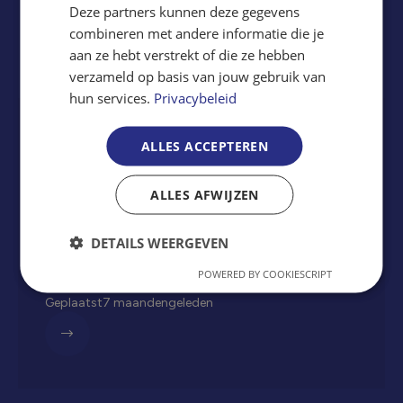
Deze partners kunnen deze gegevens
combineren met andere informatie die je
Openstaande vacatures
aan ze hebt verstrekt of die ze hebben
Word onderdeel van ons team
verzameld op basis van jouw gebruik van
hun services.
Privacybeleid
Diagnosespecialist vrachtwagen
ALLES ACCEPTEREN
monteur
Je zorgt voor een goed georganiseerd magazijn en
ALLES AFWIJZEN
ondersteunt collega’s met materialen en gereedschap.
32-40
DETAILS WEERGEVEN
Hillegom
POWERED BY COOKIESCRIPT
Geplaatst
7 maanden
geleden